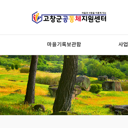
마을기록보관함
사업
마을기록보관함
마을
시군역
사회
지역개