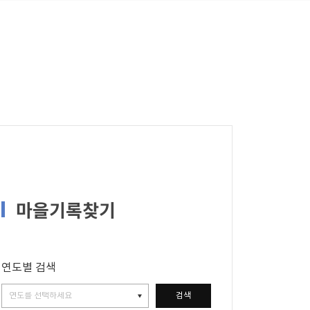
마을기록찾기
연도별 검색
검색