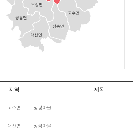
지역
제목
고수면
상평마을
대산면
상금마을