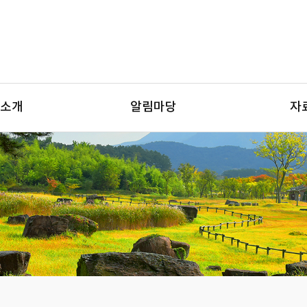
소개
알림마당
자
공동체
공지사항
발
량강화
센터소식
교육발
적경제
현장소식
문서
발사업
모양부리
언론보도