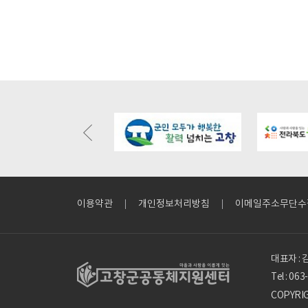
ochangmaeul.kr/bbs/board.php?
https://gochangmaeul.kr/bbs/board.php?
https://gochan
=m05_01&wr_id=15318
bo_table=m05_01&wr_id=10
bo_table=m05
이용약관
개인정보처리방침
이메일주소무단수
대표자 :
Tel : 06
COPYRI