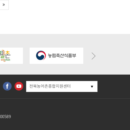
l.kr/bbs/board.php?
https://gochangmaeul.kr/bbs/board.php?
https://gochangmaeul.kr/
r_id=7
bo_table=m05_01&wr_id=6
bo_table=m05_01&wr_id=
전북농어촌종합지원센터
00589