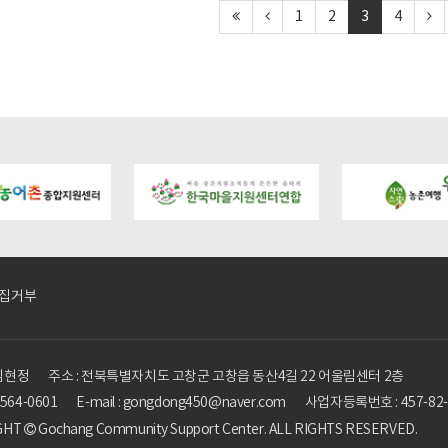
1
2
3
4
gmaeul.kr/bbs/board.php?
https://gochangmaeul.kr/bbs/board.php?
https://gochangmaeu
_01&wr_id=9
bo_table=m05_01&wr_id=8
bo_table=m05_01&w
집거부
 김현정
주소 : 전북특별자치도 고창군 고창읍 동산4길 22 어울림센터 2층
3-564-0601
E-mail : gongdong450@naver.com
사업자등록번호 : 457-82-
GHT
Gochang Community Support Center. ALL RIGHTS RESERVED.