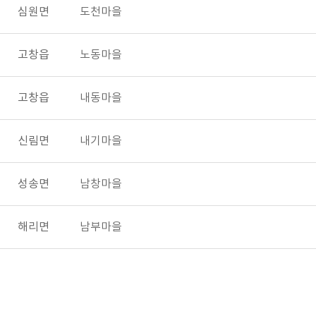
심원면
도천마을
고창읍
노동마을
고창읍
내동마을
신림면
내기마을
성송면
남창마을
해리면
남부마을