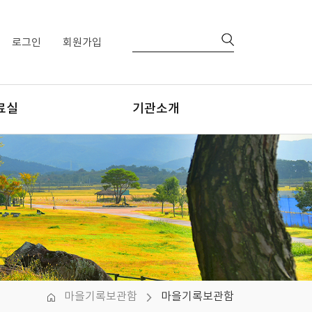
로그인
회원가입
료실
기관소개
행물
센터장님 인사말
간자료
비전
양식
조직체계 및 업무
걸어온 길
찾아오시는 길
마을기록보관함
마을기록보관함