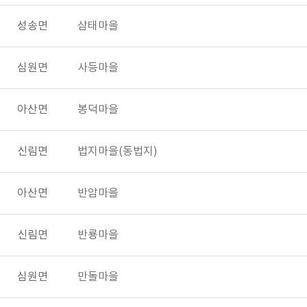
성송면
삼태마을
심원면
사등마을
아산면
봉덕마을
신림면
법지마을(동법지)
아산면
반암마을
신림면
반룡마을
심원면
만돌마을