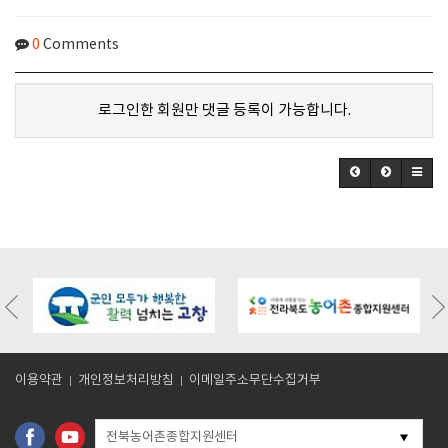
0
Comments
로그인한 회원만 댓글 등록이 가능합니다.
/board.php?
https://gochangmaeul.kr/bbs/board.php?
https://gochangmaeul.kr/bbs/board
318
bo_table=m05_01&wr_id=10
bo_table=m05_01&wr_id=9
이용약관
개인정보처리방침
이메일주소무단수집거부
전북농어촌종합지원센터