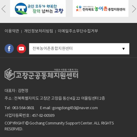
/board.php?
https://gochangmaeul.kr/bbs/board.php?
https://gochangmaeul.kr/bbs/board
318
bo_table=m05_01&wr_id=10
bo_table=m05_01&wr_id=9
이용약관
개인정보처리방침
이메일주소무단수집거부
전북농어촌종합지원센터
대표자 : 김현정
주소 : 전북특별자치도 고창군 고창읍 동산4길 22 어울림센터 2층
Tel : 063-564-0601
E-mail : gongdong450@naver.com
사업자등록번호 : 457-82-00589
COPYRIGHT
Gochang Community Support Center. ALL RIGHTS
RESERVED.