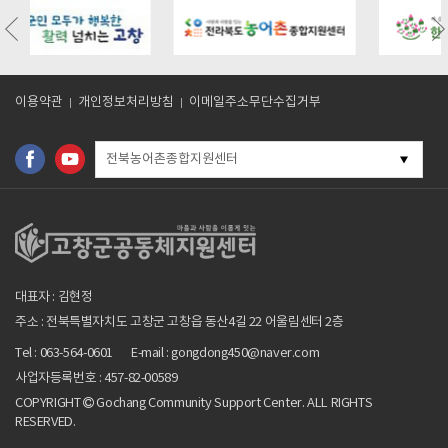
eul.kr/bbs/board.php?
https://gochangmaeul.kr/bbs/board.php?
https://gochangmaeul.kr
&wr_id=10
bo_table=m05_01&wr_id=9
bo_table=m05_01&wr_i
이용약관
개인정보처리방침
이메일주소무단수집거부
전북농어촌종합지원센터
대표자 : 김현정
주소 : 전북특별자치도 고창군 고창읍 동산4길 22 어울림센터 2층
Tel : 063-564-0601
E-mail : gongdong450@naver.com
사업자등록번호 : 457-82-00589
COPYRIGHT
Gochang Community Support Center. ALL RIGHTS
RESERVED.