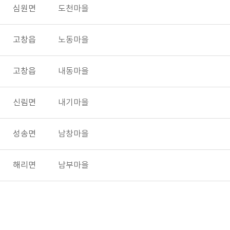
심원면
도천마을
고창읍
노동마을
고창읍
내동마을
신림면
내기마을
성송면
남창마을
해리면
남부마을