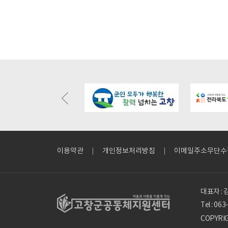
//gochangmaeul.kr/bbs/board.php?
https://gochangmaeul.kr/bbs/board.php?
https://goc
le=m05_01&wr_id=15318
bo_table=m05_01&wr_id=10
bo_table=m
이용약관
개인정보처리방침
이메일주소무단수
대표자 :
Tel : 06
COPYRI