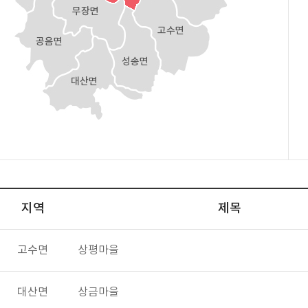
지역
제목
고수면
상평마을
대산면
상금마을