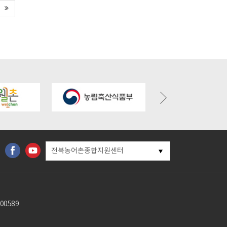
eul.kr/bbs/board.php?
https://gochangmaeul.kr/bbs/board.php?
https://gochangmaeul.k
&wr_id=7
bo_table=m05_01&wr_id=6
bo_table=m05_01&wr_
전북농어촌종합지원센터
00589