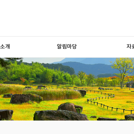
소개
알림마당
자
공동체
공지사항
발
량강화
센터소식
교육발
적경제
현장소식
문서
발사업
모양부리
언론보도