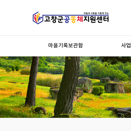
마을기록보관함
사업
마을기록보관함
마을
시군역
사회
지역개