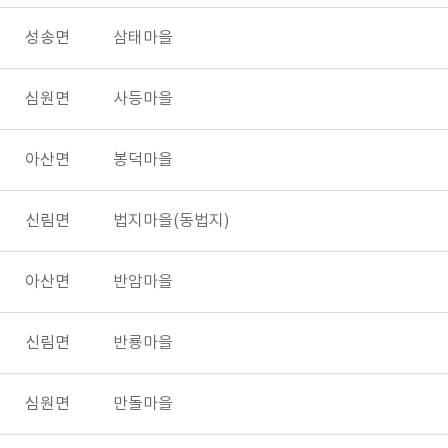
성송면
삼태마을
심원면
사등마을
아산면
봉덕마을
신림면
법지마을(동법지)
아산면
반암마을
신림면
반룡마을
심원면
만돌마을