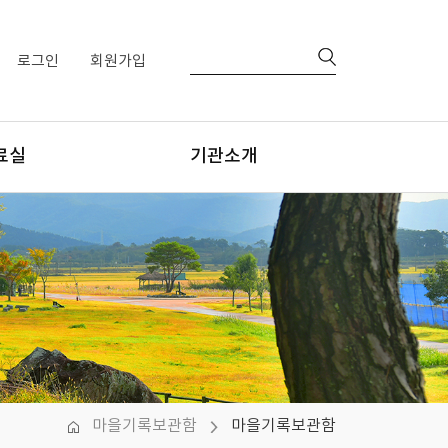
로그인
회원가입
료실
기관소개
행물
센터장님 인사말
간자료
비전
양식
조직체계 및 업무
걸어온 길
찾아오시는 길
마을기록보관함
마을기록보관함