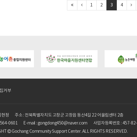
1
2
3
4
hangmaeul.kr/bbs/board.php?
https://gochangmaeul.kr/bbs/board.php?
https://gochangma
05_01&wr_id=9
bo_table=m05_01&wr_id=8
bo_table=m05_01
집거부
 김현정
주소 : 전북특별자치도 고창군 고창읍 동산4길 22 어울림센터 2층
3-564-0601
E-mail : gongdong450@naver.com
사업자등록번호 : 457-82-
GHT
Gochang Community Support Center. ALL RIGHTS RESERVED.