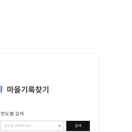
마을기록찾기
연도별 검색
검색