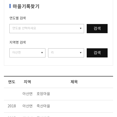
마을기록찾기
연도별 검색
검색
지역명 검색
검색
연도
지역
제목
아산면
호암마을
2018
아산면
죽산마을