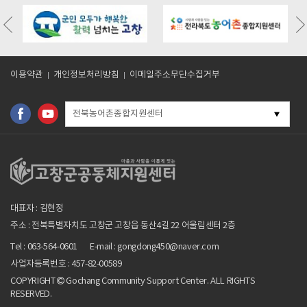
/board.php?
https://gochangmaeul.kr/bbs/board.php?
https://gochangmaeul.kr/bbs/board
318
bo_table=m05_01&wr_id=10
bo_table=m05_01&wr_id=9
이용약관
개인정보처리방침
이메일주소무단수집거부
전북농어촌종합지원센터
대표자 : 김현정
주소 : 전북특별자치도 고창군 고창읍 동산4길 22 어울림센터 2층
Tel : 063-564-0601
E-mail : gongdong450@naver.com
사업자등록번호 : 457-82-00589
COPYRIGHT
Gochang Community Support Center. ALL RIGHTS
RESERVED.