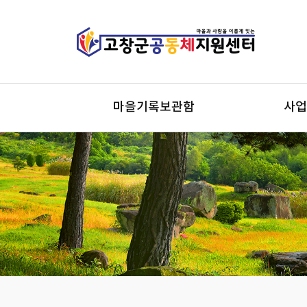
마을기록보관함
사업
마을기록보관함
마을
시군역
사회
지역개