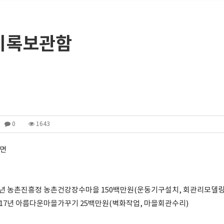
기록보관함
0
1643
리면
008년 농촌진흥정 농촌건강장수마을 150백만원(운동기구설치, 회관리모델링
2017년 아름다운마을가꾸기 25백만원(벽화작업, 마을회관수리)