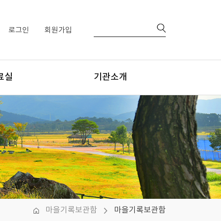
로그인
회원가입
료실
기관소개
행물
센터장님 인사말
간자료
비전
양식
조직체계 및 업무
걸어온 길
찾아오시는 길
마을기록보관함
마을기록보관함