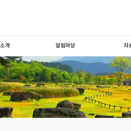
소개
알림마당
자
공동체
공지사항
발
량강화
센터소식
교육발
적경제
현장소식
문서
발사업
모양부리
언론보도