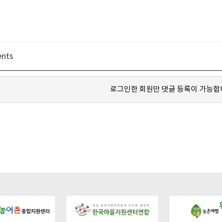
nts
로그인한 회원만 댓글 등록이 가능합
hangmaeul.kr/bbs/board.php?
https://gochangmaeul.kr/bbs/board.php?
https://gochangma
05_01&wr_id=9
bo_table=m05_01&wr_id=8
bo_table=m05_01