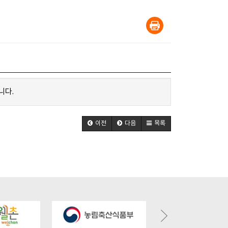
니다.
이전
다음
목록
eul.kr/bbs/board.php?
https://gochangmaeul.kr/bbs/board.php?
https://gochangmaeul.k
&wr_id=7
bo_table=m05_01&wr_id=6
bo_table=m05_01&wr_