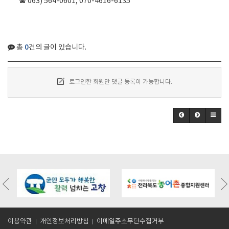
☎ 063) 564-0601, 070-4616-6135
0
총
건의 글이 있습니다.
로그인한 회원만 댓글 등록이 가능합니다.
/board.php?
https://gochangmaeul.kr/bbs/board.php?
https://gochangmaeul.kr/bbs/board
318
bo_table=m05_01&wr_id=10
bo_table=m05_01&wr_id=9
이용약관
개인정보처리방침
이메일주소무단수집거부