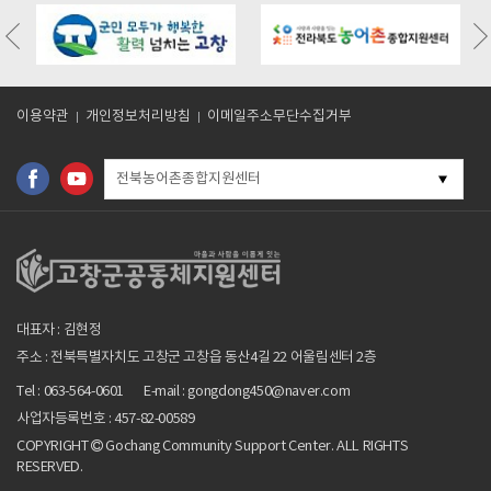
/board.php?
https://gochangmaeul.kr/bbs/board.php?
https://gochangmaeul.kr/bbs/board
318
bo_table=m05_01&wr_id=10
bo_table=m05_01&wr_id=9
이용약관
개인정보처리방침
이메일주소무단수집거부
전북농어촌종합지원센터
대표자 : 김현정
주소 : 전북특별자치도 고창군 고창읍 동산4길 22 어울림센터 2층
Tel : 063-564-0601
E-mail : gongdong450@naver.com
사업자등록번호 : 457-82-00589
COPYRIGHT
Gochang Community Support Center. ALL RIGHTS
RESERVED.